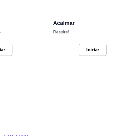
Acalmar
Respire!
o
iar
Iniciar