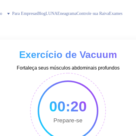
ão
Para Empresas
Blog
LUNA
Eneagrama
Controle sua Raiva
Exames